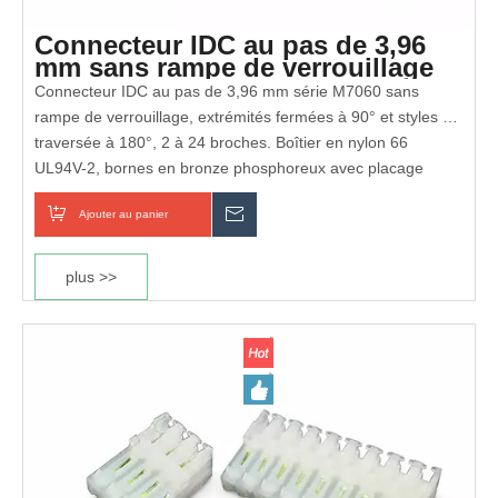
Connecteur IDC au pas de 3,96
mm sans rampe de verrouillage
Connecteur IDC au pas de 3,96 mm série M7060 sans
rampe de verrouillage, extrémités fermées à 90° et styles de
traversée à 180°, 2 à 24 broches. Boîtier en nylon 66
UL94V-2, bornes en bronze phosphoreux avec placage
étain/or. Le boîtier à code couleur correspond aux fils
Entièrement conforme RoHS et REACH
Ajouter au panier
enquête
AWG18 ~ AWG24. Idéal pour les connexions fil à fil et fil à
carte dans les appareils électroménagers et l'éclairage LED.
Certifié UL et cUL
plus >>
Boîtier ignifuge UL 94V-2