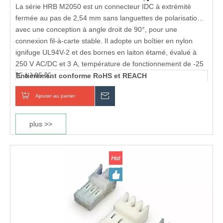
polarisantes
La série HRB M2050 est un connecteur IDC à extrémité
fermée au pas de 2,54 mm sans languettes de polarisation
avec une conception à angle droit de 90°, pour une
connexion fil-à-carte stable. Il adopte un boîtier en nylon
ignifuge UL94V-2 et des bornes en laiton étamé, évalué à
250 V AC/DC et 3 A, température de fonctionnement de -25
℃ à +85 ℃.
Entièrement conforme RoHS et REACH
Ajouter au panier
enquête
La conception à extrémité fermée empêche le glissement
Certifié UL et cUL
des brins de fil et les courts-circuits. Sans languettes
Boîtier ignifuge UL 94V-2
polarisantes, il offre une plus grande flexibilité
plus >>
d'accouplement et un coût inférieur. La terminaison IDC sans
soudure permet de gagner du temps d'assemblage,
compatible avec les fils 22-26 AWG et 2 à 24 circuits.
Conforme RoHS, largement utilisé dans les contrôles
industriels, l'instrumentation, les appareils électroménagers,
les systèmes embarqués et les kiosques.