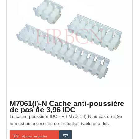
câblage de commande industriel.
M7061(I)-N Cache anti-poussière
de pas de 3,96 IDC
Le cache-poussière IDC HRB M7061(I)-N au pas de 3,96
mm est un accessoire de protection fiable pour les
connecteurs IDC. Il est livré avec des options de 2 à 20
Ajouter au panier
enquête
broches et présente une conception à encliquetage pratique