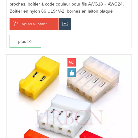
broches, boîtier à code couleur pour fils AWG18 ~ AWG24.
Boîtier en nylon 66 UL94V-2, bornes en laiton plaqué
étain/or, indice 5A 600V. Connecteur fil à fil et fil à carte
Entièrement conforme RoHS et REACH
Ajouter au panier
enquête
économique pour les appareils électroménagers et
l'éclairage industriel.
Certifié UL et cUL
plus >>
Boîtier ignifuge UL 94V-2