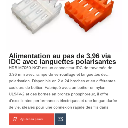
Alimentation au pas de 3,96 via
IDC avec languettes polarisantes
M7060-NCR
HRB M7060-NCR est un connecteur IDC de traversée de
3,96 mm avec rampe de verrouillage et languettes de
polarisation. Disponible en 2 à 24 broches et en différentes
couleurs de boîtier. Fabriqué avec un boîtier en nylon
UL94V-2 et des bornes en bronze phosphoreux, il offre
d'excellentes performances électriques et une longue durée
de vie, idéales pour une connexion rapide des fils dans
divers appareils électroniques.
Entièrement conforme RoHS et REACH
Ajouter au panier
enquête
Certifié UL et cUL