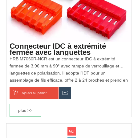
Connecteur IDC à extrémité
fermée avec languettes
polarisantes M7060R-NCR
HRB M7060R-NCR est un connecteur IDC à extrémité
fermée de 3,96 mm à 90° avec rampe de verrouillage et
languettes de polarisation. Il adopte l'IDT pour un
assemblage de fils efficace, offre 2 à 24 broches et prend en
charge plusieurs tailles de fils AWG. Certifié UL et ignifuge,
Entièrement conforme RoHS et REACH
Ajouter au panier
enquête
c'est un choix idéal pour la connexion fil à carte dans les
produits électroniques industriels et grand public.
Certifié UL et cUL
plus >>
Boîtier ignifuge UL 94V-2