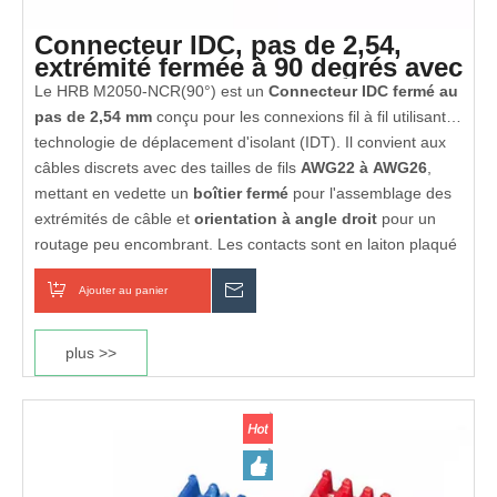
Connecteur IDC, pas de 2,54,
extrémité fermée à 90 degrés avec
languettes polarisantes
Le HRB M2050-NCR(90°) est un
Connecteur IDC fermé au
pas de 2,54 mm
conçu pour les connexions fil à fil utilisant la
technologie de déplacement d'isolant (IDT). Il convient aux
câbles discrets avec des tailles de fils
AWG22 à AWG26
,
mettant en vedette un
boîtier fermé
pour l'assemblage des
extrémités de câble et
orientation à angle droit
pour un
routage peu encombrant. Les contacts sont en laiton plaqué
étain ou or ; l'isolant est
UL94V‑2
ignifuge et conforme
Entièrement conforme RoHS et REACH
Ajouter au panier
enquête
RoHS. Idéal pour les applications industrielles,
électroménagers et électroniques grand public.
Certifié UL et cUL
plus >>
Boîtier ignifuge UL 94V-2