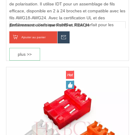
de polarisation. Il utilise IDT pour un assemblage de fils
efficace, disponible en 2 à 24 broches et compatible avec les
fils AWG18-AWG24. Avec la certification UL et des
performances électriques stables, il est parfait pour les
Entièrement conforme RoHS et REACH
connexions fil à carte et fil à fil dans les produits
Ajouter au panier
enquête
électroniques basse et moyenne tension.
Certifié UL et cUL
Boîtier ignifuge UL 94V-2
plus >>