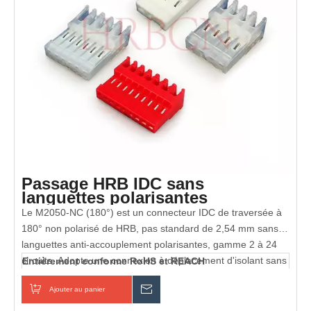
Passage HRB IDC sans
languettes polarisantes
Le M2050-NC (180°) est un connecteur IDC de traversée à
180° non polarisé de HRB, pas standard de 2,54 mm sans
languettes anti-accouplement polarisantes, gamme 2 à 24
circuits. Adopte une connexion à déplacement d'isolant sans
Entièrement conforme RoHS et REACH
dénuder ni souder ; différentes couleurs de boîtier
Ajouter au panier
enquête
correspondent à AWG22 (rouge)/24 (noir/blanc/naturel)/26
Certifié UL et cUL
(bleu/vert). Nominal 3 A/250 V, température de