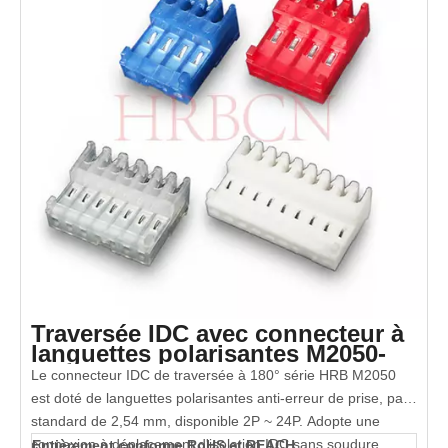
Traversée IDC avec connecteur à
languettes polarisantes M2050-
NCR (180°)
Le connecteur IDC de traversée à 180° série HRB M2050
est doté de languettes polarisantes anti-erreur de prise, pas
standard de 2,54 mm, disponible 2P ~ 24P. Adopte une
connexion à déplacement d'isolation IDC sans soudure
Entièrement conforme RoHS et REACH