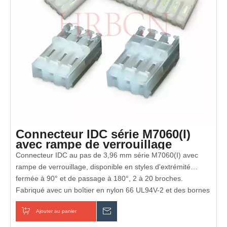
Connecteur IDC série M7060(I)
avec rampe de verrouillage
Connecteur IDC au pas de 3,96 mm série M7060(I) avec
rampe de verrouillage, disponible en styles d'extrémité
fermée à 90° et de passage à 180°, 2 à 20 broches.
Fabriqué avec un boîtier en nylon 66 UL94V-2 et des bornes
en laiton (plaquées étain/or). Idéal pour la connexion fil à fil
Entièrement conforme RoHS et REACH
Ajouter au panier
enquête
et fil à carte pour les appareils électroménagers et
l'électronique industrielle.
Certifié UL et cUL