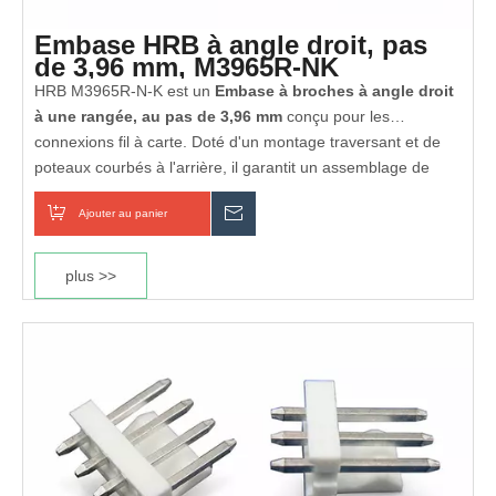
Embase HRB à angle droit, pas
de 3,96 mm, M3965R-NK
HRB M3965R‑N‑K est un
Embase à broches à angle droit
à une rangée, au pas de 3,96 mm
conçu pour les
connexions fil à carte. Doté d'un montage traversant et de
poteaux courbés à l'arrière, il garantit un assemblage de
PCB stable et un routage peu encombrant. Le boîtier est en
Entièrement conforme RoHS et REACH
Ajouter au panier
enquête
polyester classé UL94 V‑0, tandis que les broches sont en
laiton avec étamage pour une faible résistance de contact.
Certifié UL et cUL
Noté à
7 A CA/CC, 600 V
, avec une plage de température
plus >>
Boîtier ignifuge UL 94V-0
de fonctionnement de
−40°C à +120°C
, ce connecteur offre
d'excellentes performances électriques et une excellente
durabilité. Disponible en
Configurations de 2 à 20
broches
, il est approuvé cUL, conforme RoHS et largement
utilisé dans le contrôle industriel, les alimentations
électriques et l'électronique grand public.